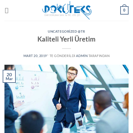
Skip
0
to
content
UNCATEGORIZED @TR
Kaliteli Yerli Üretim
MART 20, 2019
’' TE GÖNDERILDI
ADMIN
TARAFINDAN
20
Mar